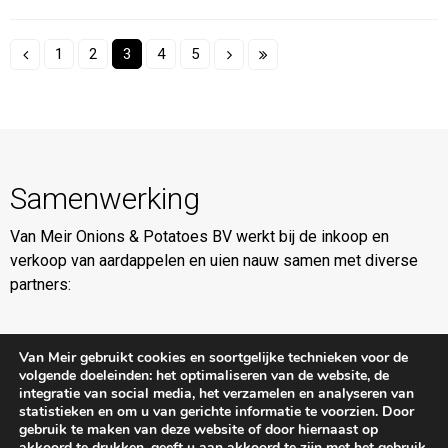
1
2
3
4
5
Samenwerking
Van Meir Onions & Potatoes BV werkt bij de inkoop en
verkoop van aardappelen en uien nauw samen met diverse
partners:
Van Meir gebruikt cookies en soortgelijke technieken voor de
volgende doeleinden: het optimaliseren van de website, de
integratie van social media, het verzamelen en analyseren van
statistieken en om u van gerichte informatie te voorzien. Door
gebruik te maken van deze website of door hiernaast op
Copyright
Van Meir BV
|
Privacybeleid
|
akkoord te drukken, geeft u aan akkoord te zijn met het gebruik